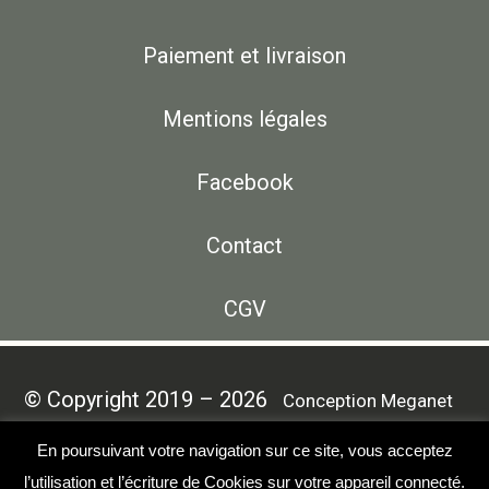
Paiement et livraison
Mentions légales
Facebook
Contact
CGV
© Copyright 2019 – 2026
Conception Meganet
Cave de Cairanne. Tous
Mentions Légales
En poursuivant votre navigation sur ce site, vous acceptez
droits réservés.
l’utilisation et l’écriture de Cookies sur votre appareil connecté.