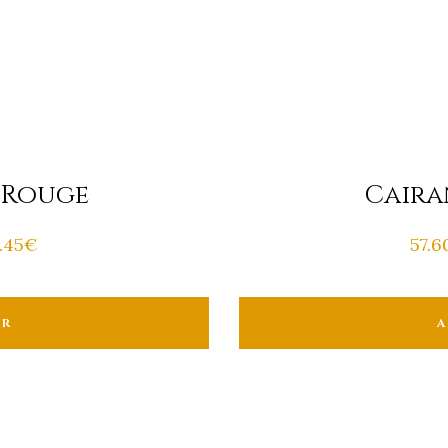
 Rouge
Caira
9.45€
57.6
ER
A