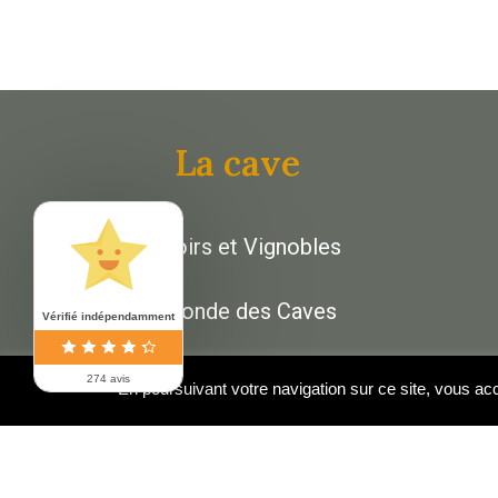
La cave
Terroirs et Vignobles
La Ronde des Caves
Vérifié indépendamment
Élaboration des vins
274 avis
En poursuivant votre navigation sur ce site, vous acce
Notre Caveau