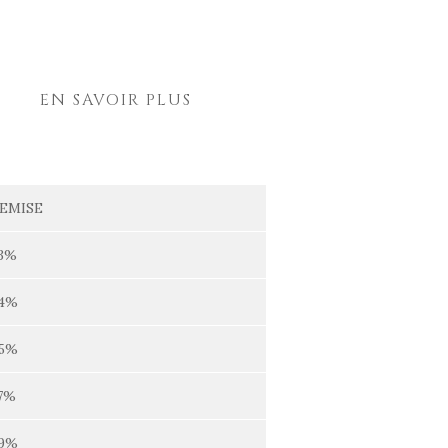
EN SAVOIR PLUS
EMISE
3%
4%
5%
7%
9%