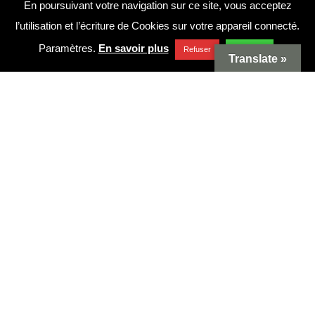
En poursuivant votre navigation sur ce site, vous acceptez
Facebook
l’utilisation et l’écriture de Cookies sur votre appareil connecté.
Paramètres
.
En savoir plus
Refuser
Accepter
Contact
Translate »
CGV
© Copyright 2019 – 2026
Conception Meganet
Cave de Cairanne. Tous
Mentions Légales
droits réservés.
Sitemap